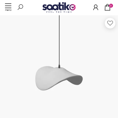
0
menü