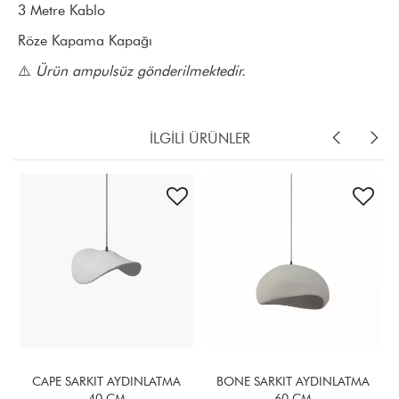
3 Metre Kablo
Röze Kapama Kapağı
⚠️
Ürün ampulsüz gönderilmektedir.
İLGİLİ ÜRÜNLER
ATMA
BONE SARKIT AYDINLATMA
BONE SARKIT AYDINLATM
60 CM
50 CM