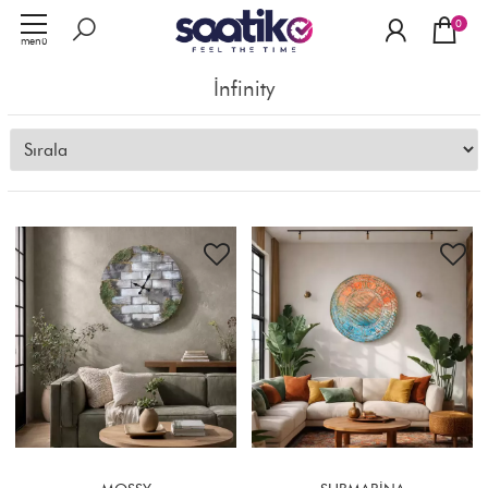
0
menü
İnfinity